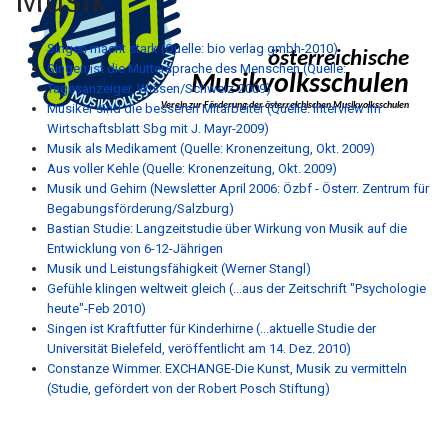
Singen macht stark (Quelle: bio verlag gmbh-2010)
Singen ist die Muttersprache des Menschen (Quelle:
Tagesanzeiger, Wissen/Schweiz-2009)
Musiker sind die besseren Mitarbeiter (Quelle: Interview im
Wirtschaftsblatt Sbg mit J. Mayr-2009)
Musik als Medikament (Quelle: Kronenzeitung, Okt. 2009)
Aus voller Kehle (Quelle: Kronenzeitung, Okt. 2009)
Musik und Gehirn (Newsletter April 2006: Özbf - Österr. Zentrum für
Begabungsförderung/Salzburg)
Bastian Studie: Langzeitstudie über Wirkung von Musik auf die
Entwicklung von 6-12-Jährigen
Musik und Leistungsfähigkeit (Werner Stangl)
Gefühle klingen weltweit gleich (...aus der Zeitschrift "Psychologie
heute"-Feb 2010)
Singen ist Kraftfutter für Kinderhirne (...aktuelle Studie der
Universität Bielefeld, veröffentlicht am 14. Dez. 2010)
Constanze Wimmer.
EXCHANGE-Die Kunst, Musik zu vermitteln
(Studie, gefördert von der Robert Posch Stiftung)