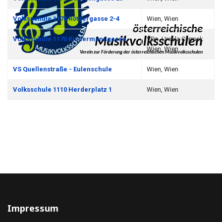
Volksschule 1170 Rötzergasse 2-4
Wien, Wien
Volksschule 1170 Kindermanngasse
VDn. Ursula Cermak
Wien, Wien
VS Quellenstraße - Eulenschule
Wien, Wien
Volksschule 1110 Herderplatz 1
Wien, Wien
Impressum