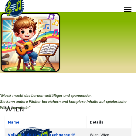
"Musik macht das Lernen vielfältiger und spannender.
Sie kann andere Fächer bereichern und komplexe Inhalte auf spielerische
Wien
Weise vermitteln.
"
Name
Details
Kontakte,
Volksschule 1170 Halirschgasse 25
Wien, Wien