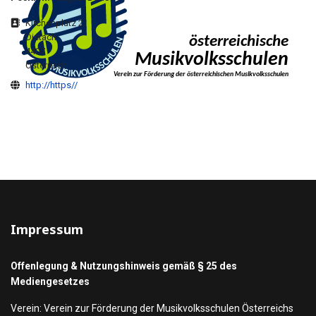
Adresse
Kirchenplatz 2
Dietach
4407
Österreich
Website
http://https//
Impressum
Offenlegung & Nutzungshinweis gemäß § 25 des
Mediengesetzes
Verein: Verein zur Förderung der Musikvolksschulen Österreichs