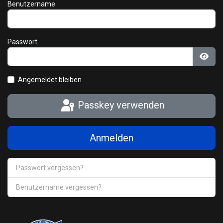
Benutzername
Passwort
Pass
Angemeldet bleiben
Passkey verwenden
Anmelden
Passwort vergessen?
Benutzername vergessen?